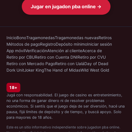
Jugar en jugadon pba online →
Inicio
Bono
Tragamonedas
Tragamonedas nuevas
Retiros
Métodos de pago
Registro
Depósito mínimo
Iniciar sesión
App móvil
Verificación
Atención al cliente
Acerca de
Retiro por CBU
Retiro con Cuenta DNI
Retiro por CVU
Retiro con Mercado Pago
Retiro con Ualá
Day of Dead
Dork Unit
Joker King
The Hand of Midas
Wild West Gold
18+
Jugá con responsabilidad. El juego de casino es entretenimiento,
no una forma de ganar dinero ni de resolver problemas
económicos. Si sentís que el juego deja de ser diversión, hacé una
pausa, fijá límites de depósito y de tiempo, y buscá apoyo. Solo
para mayores de 18 años.
Este es un sitio informativo independiente sobre jugadon pba online.