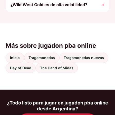
¿Wild West Gold es de alta volatilidad?
Más sobre jugadon pba online
Inicio
Tragamonedas
Tragamonedas nuevas
Day of Dead
The Hand of Midas
¿Todo listo para jugar en jugadon pba online
desde Argentina?