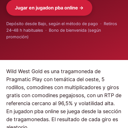
Jugar en jugadon pba online →
Depósito desde Bajo, según el método de pago · Retiros
24–48 h habituales · Bono de bienvenida (según
promoción)
Wild West Gold es una tragamoneda de
Pragmatic Play con temática del oeste, 5
rodillos, comodines con multiplicadores y giros
gratis con comodines pegajosos, con un RTP de
referencia cercano al 96,5% y volatilidad alta.
En jugadon pba online se juega desde la sección
de tragamonedas. El resultado de cada giro es
aleatorio.