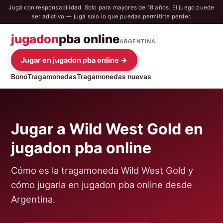
Jugá con responsabilidad. Solo para mayores de 18 años. El juego puede
ser adictivo — jugá solo lo que puedas permitirte perder.
jugadon
pba online
ARGENTINA
Jugar en jugadon pba online →
Bono
Tragamonedas
Tragamonedas nuevas
Jugar a Wild West Gold en
jugadon pba online
Cómo es la tragamoneda Wild West Gold y
cómo jugarla en jugadon pba online desde
Argentina.